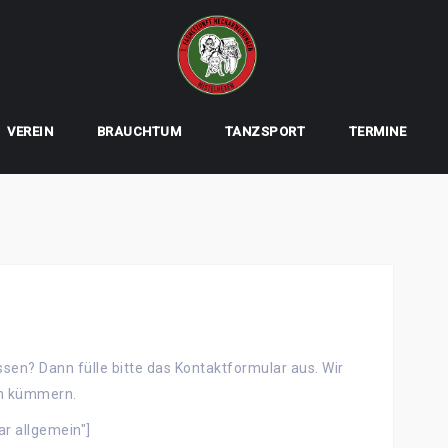
VEREIN
BRAUCHTUM
TANZSPORT
TERMINE
en? Dann fülle bitte das Kontaktformular aus. Wir
en kümmern.
ar allgemein"]